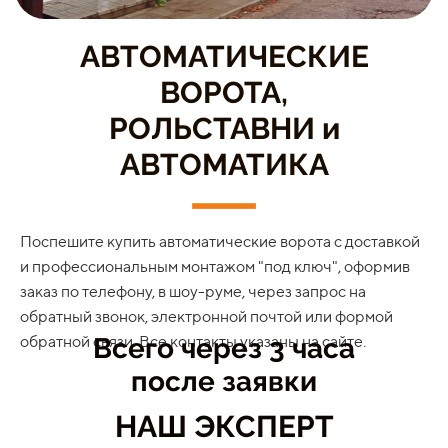
АВТОМАТИЧЕСКИЕ
ВОРОТА,
РОЛЬСТАВНИ и
АВТОМАТИКА
Поспешите купить автоматические ворота с доставкой
и профессиональным монтажом "под ключ", оформив
заказ по телефону, в шоу-руме, через запрос на
обратный звонок, электронной почтой или формой
обратной связи. Все контакты указаны на сайте.
Всего через 3 часа
после заявки
НАШ ЭКСПЕРТ