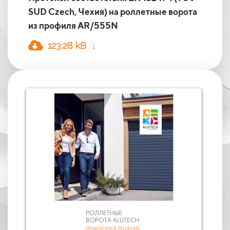
SUD Czech, Чехия) на роллетные ворота
из профиля AR/555N
123.28 kB ↓